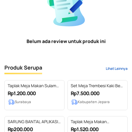
Belum ada review untuk produk ini
Produk Serupa
Lihat Lainnya
Taplak Meja Makan Sulam
Set Meja Trembesi Kaki Besi
Sashiko
Kombinasi Kursi Jati Selly
Rp1.200.000
Rp7.500.000
Surabaya
Kabupaten Jepara
SARUNG BANTAL APLIKASI
Taplak Meja Makan
KAWUNG KOMBINASI
Geometris 220 X 140
Rp200.000
Rp1.520.000