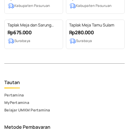
BORDIR KUPU SIZE 44 X 30
Kabupaten Pasuruan
Kabupaten Pasuruan
CM
Taplak Meja dan Sarung
Taplak Meja Tamu Sulam
Bantal Sofa
Rp675.000
Rp280.000
Surabaya
Surabaya
Tautan
Pertamina
MyPertamina
Belajar UMKM Pertamina
Metode Pembayaran