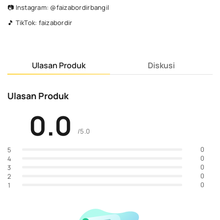
📷 Instagram: @faizabordirbangil
🎵 TikTok: faizabordir
Ulasan Produk
Diskusi
Ulasan Produk
0.0
/5.0
0
5
0
4
0
3
0
2
0
1