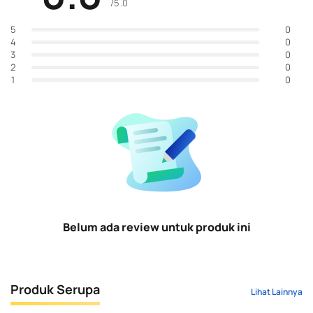
/5.0
0
5
0
4
0
3
0
2
0
1
Belum ada review untuk produk ini
Produk Serupa
Lihat Lainnya