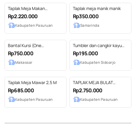
Taplak Meja Makan
Taplak meja manik manik
Geometris 300 X 185 CM
Rp2.220.000
Rp350.000
Kabupaten Pasuruan
Samarinda
Bantal Kursi (One
Tumbler dan cangkir kayu
Set)/Ecoprint
jati
Rp750.000
Rp195.000
Makassar
Kabupaten Sidoarjo
Taplak Meja Mawar 2,5 M
TAPLAK MEJA BULAT
BUNGA KRISSAN D 2 M
Rp685.000
Rp2.750.000
Kabupaten Pasuruan
Kabupaten Pasuruan