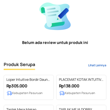
Belum ada review untuk produk ini
Produk Serupa
Lihat Lainnya
Loper Intuitive Bordir Daun
PLACEMAT KOTAK INTUITIVE
1M
BORDIR DAUN UK 42 X 31 CM
Rp305.000
Rp138.000
Kabupaten Pasuruan
Kabupaten Pasuruan
Taplak Meja Makan
TAPLAK MEJA DOBBY