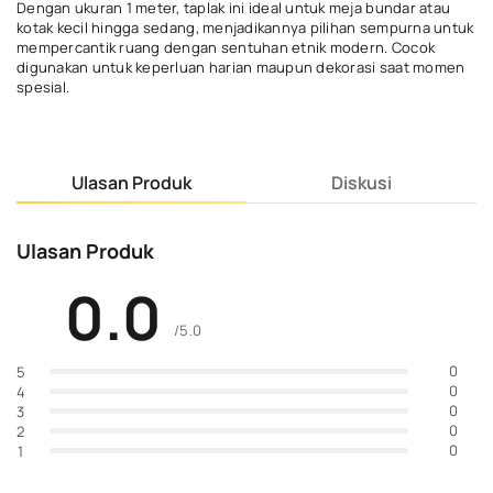
Dengan ukuran 1 meter, taplak ini ideal untuk meja bundar atau
kotak kecil hingga sedang, menjadikannya pilihan sempurna untuk
mempercantik ruang dengan sentuhan etnik modern. Cocok
digunakan untuk keperluan harian maupun dekorasi saat momen
spesial.
Ulasan Produk
Diskusi
Ulasan Produk
0.0
/5.0
0
5
0
4
0
3
0
2
0
1