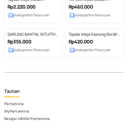
Geometris 300 X 185 CM
MODIFIKASI BORDIR DAUN
Rp2.220.000
Rp460.000
UK 1,5 M
Kabupaten Pasuruan
Kabupaten Pasuruan
SARUNG BANTAL INTUITIVE
Taplak Meja Kawung Bordir
DAUN MODIFIKASI RAJUT 45
1,5 M
Rp355.000
Rp420.000
X 45 CM
Kabupaten Pasuruan
Kabupaten Pasuruan
Tautan
Pertamina
MyPertamina
Belajar UMKM Pertamina