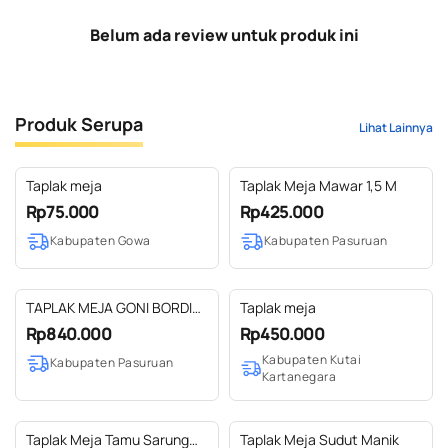
Belum ada review untuk produk ini
Produk Serupa
Lihat Lainnya
Taplak meja
Taplak Meja Mawar 1,5 M
Rp75.000
Rp425.000
Kabupaten Gowa
Kabupaten Pasuruan
TAPLAK MEJA GONI BORDIR
Taplak meja
ANGGREK 3 m
Rp840.000
Rp450.000
Kabupaten Kutai
Kabupaten Pasuruan
Kartanegara
Taplak Meja Tamu Sarung
Taplak Meja Sudut Manik