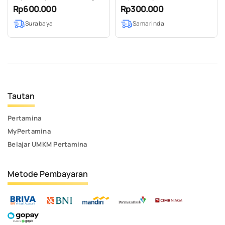
Bantal Sofa Sulam Rantai
Rp600.000
Rp300.000
Surabaya
Samarinda
Tautan
Pertamina
MyPertamina
Belajar UMKM Pertamina
Metode Pembayaran