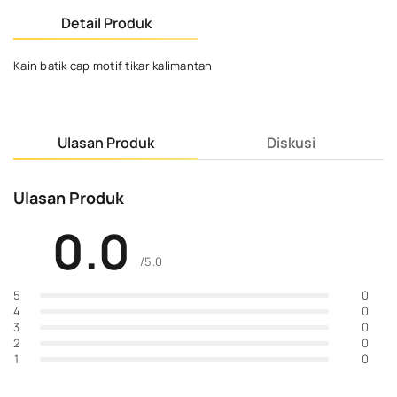
Detail Produk
Kain batik cap motif tikar kalimantan
Ulasan Produk
Diskusi
Ulasan Produk
0.0
/5.0
0
5
0
4
0
3
0
2
0
1