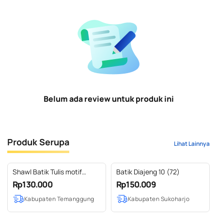
Belum ada review untuk produk ini
Produk Serupa
Lihat Lainnya
Shawl Batik Tulis motif
Batik Diajeng 10 (72)
Pucuk Ghodong
Rp130.000
Rp150.009
Kabupaten Temanggung
Kabupaten Sukoharjo