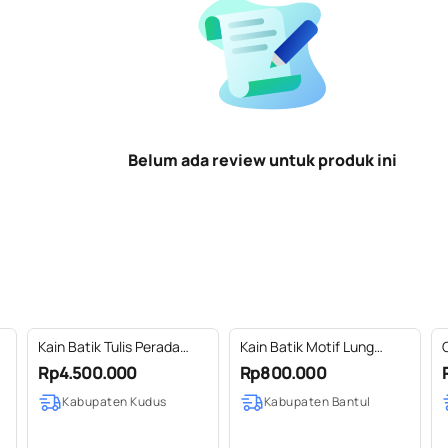
Belum ada review untuk produk ini
Kain Batik Tulis Perada
Kain Batik Motif Lung
Motif Parang Kembang
Peksi
Rp4.500.000
Rp800.000
Bebek
Kabupaten Kudus
Kabupaten Bantul