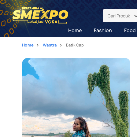
Cari Produk
Home
Fashion
Food 
Home
Wastra
Batik Cap