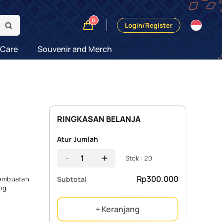
0
Login/Register
 Care
Souvenir and Merch
RINGKASAN BELANJA
Atur Jumlah
-
+
Stok : 20
Rp300.000
Subtotal
pembuatan
ang
+ Keranjang