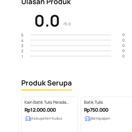
Ulasan Produk
0.0
/5.0
0
5
0
4
0
3
0
2
0
1
Produk Serupa
Kain Batik Tulis Perada
Batik Tulis
Sarimbit 1
Rp12.000.000
Rp750.000
Kabupaten Kudus
Balikpapan