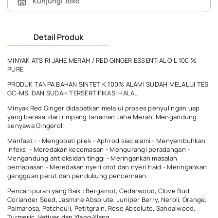
Kunjungi Toko
Detail Produk
MINYAK ATSIRI JAHE MERAH / RED GINGER ESSENTIAL OIL 100 %
PURE
PRODUK TANPA BAHAN SINTETIK 100% ALAMI SUDAH MELALUI TES
GC-MS, DAN SUDAH TERSERTIFIKASI HALAL
Minyak Red Ginger didapatkan melalui proses penyulingan uap
yang berasal dari rimpang tanaman Jahe Merah. Mengandung
senyawa Gingerol.
Manfaat : - Mengobati pilek - Aphrodisiac alami - Menyembuhkan
infeksi - Meredakan kecemasan - Mengurangi peradangan -
Mengandung antioksidan tinggi - Meringankan masalah
pernapasan - Meredakan nyeri otot dan nyeri haid - Meringankan
gangguan perut dan pendukung pencernaan.
Pencampuran yang Baik : Bergamot, Cedarwood, Clove Bud,
Coriander Seed, Jasmine Absolute, Juniper Berry, Neroli, Orange,
Palmarosa, Patchouli, Petitgrain, Rose Absolute, Sandalwood,
Turmeric, Vetiver dan Ylang-Ylang