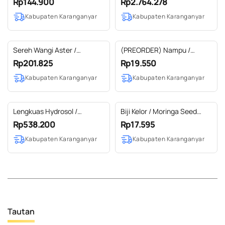
Rp144.900
Rp2.764.278
100% Pure (50-500 ml)
SS EXP)
Kabupaten Karanganyar
Kabupaten Karanganyar
Sereh Wangi Aster /
(PREORDER) Nampu /
Citronella Ceylon Essential
Sugandh Mantri Essential Oil
Rp201.825
Rp19.550
Oil 100% Pure (500 ml SS
100% Pure
Kabupaten Karanganyar
Kabupaten Karanganyar
EXP)
Lengkuas Hydrosol /
Biji Kelor / Moringa Seed
Hydrosol Galangal 100%
Carrier Oil 100% Pure (2-100
Rp538.200
Rp17.595
Pure (20 L)
ml)
Kabupaten Karanganyar
Kabupaten Karanganyar
Tautan