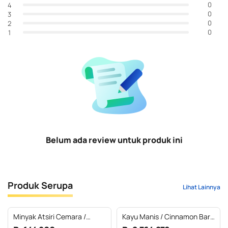
0
4
0
3
0
2
0
1
Belum ada review untuk produk ini
Produk Serupa
Lihat Lainnya
Minyak Atsiri Cemara /
Kayu Manis / Cinnamon Bark
Cedarwood Essential Oil
Essential Oil 100 % Pure (1 L