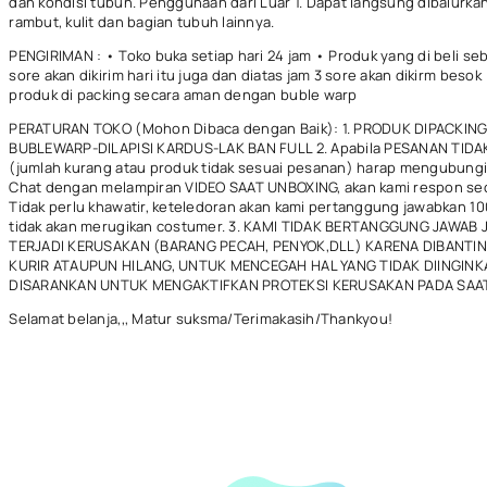
dan kondisi tubuh. Penggunaan dari Luar 1. Dapat langsung dibalurka
rambut, kulit dan bagian tubuh lainnya.
PENGIRIMAN : • Toko buka setiap hari 24 jam • Produk yang di beli se
sore akan dikirim hari itu juga dan diatas jam 3 sore akan dikirm beso
produk di packing secara aman dengan buble warp
PERATURAN TOKO (Mohon Dibaca dengan Baik): 1. PRODUK DIPACKIN
BUBLEWARP-DILAPISI KARDUS-LAK BAN FULL 2. Apabila PESANAN TIDA
(jumlah kurang atau produk tidak sesuai pesanan) harap mengubungi
Chat dengan melampiran VIDEO SAAT UNBOXING, akan kami respon se
Tidak perlu khawatir, keteledoran akan kami pertanggung jawabkan 1
tidak akan merugikan costumer. 3. KAMI TIDAK BERTANGGUNG JAWAB 
TERJADI KERUSAKAN (BARANG PECAH, PENYOK,DLL) KARENA DIBANTIN
KURIR ATAUPUN HILANG, UNTUK MENCEGAH HAL YANG TIDAK DIINGINK
DISARANKAN UNTUK MENGAKTIFKAN PROTEKSI KERUSAKAN PADA SAA
Selamat belanja,,, Matur suksma/Terimakasih/Thankyou!