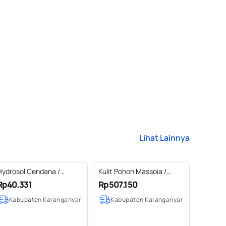
Lihat Lainnya
Hydrosol Cendana /
Kulit Pohon Massoia /
Hydrosol Sandalwood
Massoia Bark Essential Oil
Rp40.331
Rp507.150
100% Pure
100% Pure (50-100 ml)
Kabupaten Karanganyar
Kabupaten Karanganyar