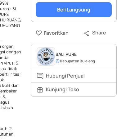
 99%
uran : 5L
Beli Langsung
 PURE
UHU RUANG,
SUHU YANG
Share
Favoritkan
u
i organ
ngsi dengan
BALI PURE
nunda
Kabupaten Buleleng
 virus. 5.
bau tidak
rti iritasi
Hubungi Penjual
uk
 kulit dan
Kunjungi Toko
 membakar
. 8.
bagus
i tubuh
buh. 2.
butuhan