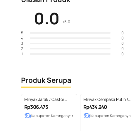
0.0
/5.0
0
5
0
4
0
3
0
2
0
1
Produk Serupa
Minyak Jarak / Castor
Minyak Cempaka Putih /
Carrier Oil Pure 100% (1-5
Magnolia Essential Oil
Rp306.475
Rp434.240
L)
100% Pure (2-100 ml)
Kabupaten Karanganyar
Kabupaten Karanganya