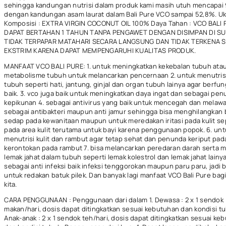
sehingga kandungan nutrisi dalam produk kami masih utuh mencapai
dengan kandungan asam laurat dalam Bali Pure VCO sampai 52,8%. Uk
Komposisi : EXTRA VIRGIN COCONUT OIL 100% Daya Tahan : VCO BALI
DAPAT BERTAHAN 1 TAHUN TANPA PENGAWET DENGAN DISIMPAN DI S
TIDAK TERPAPAR MATAHARI SECARA LANGSUNG DAN TIDAK TERKENA 
EKSTRIM KARENA DAPAT MEMPENGARUHI KUALITAS PRODUK.
MANFAAT VCO BALI PURE: 1. untuk meningkatkan kekebalan tubuh ata
metabolisme tubuh untuk melancarkan pencernaan 2. untuk menutris
tubuh seperti hati, jantung, ginjal dan organ tubuh lainya agar berfu
baik. 3. vco juga baik untuk meningkatkan daya ingat dan sebagai pe
kepikunan 4. sebagai antivirus yang baik untuk mencegah dan melawan
sebagai antibakteri maupun anti jamur sehingga bisa menghilangkan 
sedap pada kewanitaan maupun untuk meredakan iritasi pada kulit sepe
pada area kulit terutama untuk bayi karena penggunaan popok. 6. unt
menutrisi kulit dan rambut agar tetap sehat dan penunda keriput pada
kerontokan pada rambut 7. bisa melancarkan peredaran darah serta
lemak jahat dalam tubuh seperti lemak kolestrol dan lemak jahat lainya
sebagai anti infeksi baik infeksi tenggorokan maupun paru paru, jadi 
untuk redakan batuk pilek. Dan banyak lagi manfaat VCO Bali Pure bag
kita.
CARA PENGGUNAAN : Penggunaan dari dalam 1. Dewasa : 2 x 1 sendok
makan/hari, dosis dapat ditingkatkan sesuai kebutuhan dan kondisi tu
Anak-anak : 2 x 1 sendok teh/hari, dosis dapat ditingkatkan sesuai ke