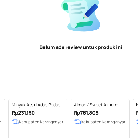
Belum ada review untuk produk ini
Minyak Atsiri Adas Pedas /
Almon / Sweet Almond
Fennel Essential Oil 100%
Carrier Oil Pure Vol (5L)
Rp231.150
Rp781.805
Pure (50-100 ml)
r
Kabupaten Karanganyar
Kabupaten Karanganyar