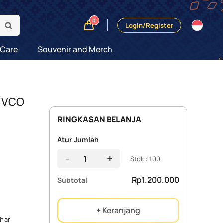
0
Login/Register
 Care
Souvenir and Merch
l VCO
RINGKASAN BELANJA
Atur Jumlah
-
+
Stok : 100
Rp1.200.000
Subtotal
+ Keranjang
hari