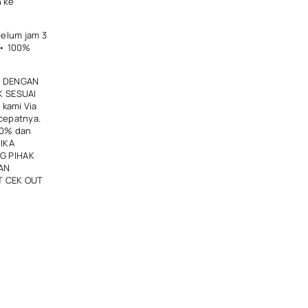
n ke
belum jam 3
k • 100%
G DENGAN
K SESUAI
 kami Via
cepatnya.
00% dan
JIKA
G PIHAK
AN
T CEK OUT