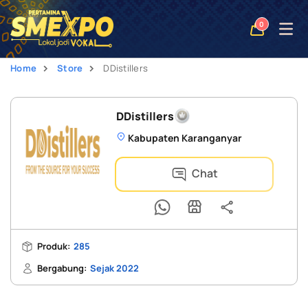
Open
0
naviga
Home
Store
DDistillers
DDistillers
Kabupaten Karanganyar
Chat
Produk:
285
Bergabung:
Sejak 2022