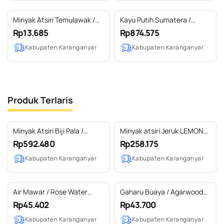
Minyak Atsiri Temulawak /
Kayu Putih Sumatera /
Curcuma Essential Oil 100%
Cajuput Sumatera Essential
Rp13.685
Rp874.575
Pure (2-10 ml)
Oil 100% Pure (2 L)
Kabupaten Karanganyar
Kabupaten Karanganyar
Produk Terlaris
Minyak Atsiri Biji Pala /
Minyak atsiri Jeruk LEMON
Nutmeg Seed Essential Oil
(Cold Press) / Lemon
Rp592.480
Rp258.175
100% Pure (500 ml HDPE)
Essential Oil 100% Pure (100
Kabupaten Karanganyar
Kabupaten Karanganyar
ml)
Air Mawar / Rose Water
Gaharu Buaya / Agarwood
Hydrosol 100% Pure (100
Bouya Essential Oil 100%
Rp45.402
Rp43.700
ml)
Pure (5-10 ml)
Kabupaten Karanganyar
Kabupaten Karanganyar