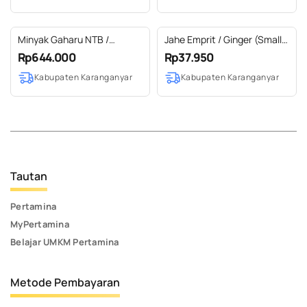
Minyak Gaharu NTB /
Jahe Emprit / Ginger (Small)
Agarwood Sumbawa
Essential Oil 100 % Pure (5-
Rp644.000
Rp37.950
Essential Oil 100% Pure (2-
500 ml)
Kabupaten Karanganyar
Kabupaten Karanganyar
100 ml)
Tautan
Pertamina
MyPertamina
Belajar UMKM Pertamina
Metode Pembayaran