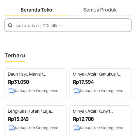
Beranda Toko
Semua Produk
Terbaru
Daun Kayu Manis /
Minyak Atsiri Kemukus /
Cinnamon Leaf Essential Oil
Cubeb Essential Oil 100%
Rp31.050
Rp17.594
100% Pure (5 ml)
Pure (2-10 ml)
Kabupaten Karanganyar
Kabupaten Karanganyar
Lengkuas Hutan / Laja
Minyak Atsiri Kunyit
Gowah Essential Oil 100 %
Rimpang / Turmeric
Rp13.249
Rp12.708
Pure (2-10 ml)
Essential Oil 100% Pure (2-5
Kabupaten Karanganyar
Kabupaten Karanganyar
ml)