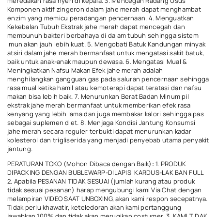
meredakan rasa nyeri di kepala. 3. Mencegah Radang Usus
Komponen aktif zingeron dalam jahe merah dapat menghambat
enzim yang memicu peradangan pencernaan. 4. Menguatkan
Kekebalan Tubuh Ekstrak jahe merah dapat mencegah dan
membunuh bakteri berbahaya di dalam tubuh sehingga sistem
imun akan jauh lebih kuat. 5. Mengobati Batuk Kandungan minyak
atsiri dalam jahe merah bermanfaat untuk mengatasi sakit batuk,
baik untuk anak-anak maupun dewasa. 6. Mengatasi Mual &
Meningkatkan Nafsu Makan Efek jahe merah adalah
menghilangkan gangguan gas pada saluran pencernaan sehingga
rasa mual ketika hamil atau kemoterapi dapat teratasi dan nafsu
makan bisa lebih baik. 7. Menurunkan Berat Badan Minum pil
ekstrak jahe merah bermanfaat untuk memberikan efek rasa
kenyang yang lebih lama dan juga membakar kalori sehingga pas
sebagai suplemen diet. 8. Menjaga Kondisi Jantung Konsumsi
jahe merah secara reguler terbukti dapat menurunkan kadar
kolesterol dan trigliserida yang menjadi penyebab utama penyakit
jantung.
PERATURAN TOKO (Mohon Dibaca dengan Baik): 1. PRODUK
DIPACKING DENGAN BUBLEWARP-DILAPISI KARDUS-LAK BAN FULL
2. Apabila PESANAN TIDAK SESUAI (jumlah kurang atau produk
tidak sesuai pesanan) harap mengubungi kami Via Chat dengan
melampiran VIDEO SAAT UNBOXING, akan kami respon secepatnya.
Tidak perlu khawatir, keteledoran akan kami pertanggung
jawabkan 100% dan tidak akan merugikan costumer. 3. KAMI TIDAK