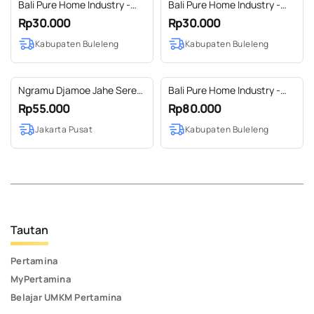
Bali Pure Home Industry -
Bali Pure Home Industry -
Cengkeh 100gr
Gula Semut Kelapa 200gr
Rp30.000
Rp30.000
Kabupaten Buleleng
Kabupaten Buleleng
Ngramu Djamoe Jahe Sereh
Bali Pure Home Industry -
Jamu Siap Minum
Teh Bunga Telang kering
Rp55.000
Rp80.000
100gr organik
Jakarta Pusat
Kabupaten Buleleng
Tautan
Pertamina
MyPertamina
Belajar UMKM Pertamina