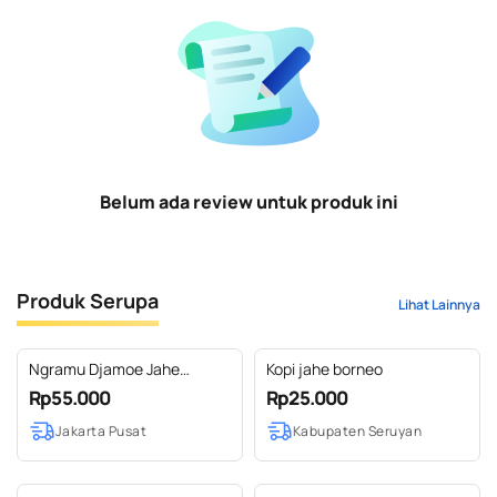
Belum ada review untuk produk ini
Produk Serupa
Lihat Lainnya
Ngramu Djamoe Jahe
Kopi jahe borneo
Pandan Jamu Siap Minum
Rp55.000
Rp25.000
Jakarta Pusat
Kabupaten Seruyan