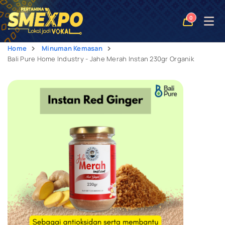
Open
0
naviga
Home
Minuman Kemasan
Bali Pure Home Industry - Jahe Merah Instan 230gr Organik