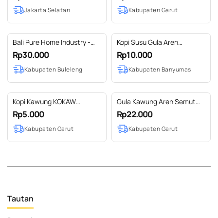
botol 1 liter
manis alami~ Pemanis alami
Jakarta Selatan
Kabupaten Garut
tanpa zat ASpartam (Bahan
Kimia Apapun) TERUJI LP.
POM No. 01231056510311 &
P-IRT Depkes No.
Bali Pure Home Industry -
Kopi Susu Gula Aren
209320501782 Gula Semut
Gula Semut Kelapa 200gr
Mbekayu
Rp30.000
Rp10.000
Ar
Kabupaten Buleleng
Kabupaten Banyumas
Kopi Kawung KOKAW
Gula Kawung Aren Semut
SACHET Kopi Blend Arabica
Serbuk Pemanis Alami
Rp5.000
Rp22.000
Robusta dengan Gula
Sachet 10gr Diabetic Sugar
Kabupaten Garut
Kabupaten Garut
Kawung Asli 15gr siap seduh
Tanpa Zat Aspartam Halal
Tautan