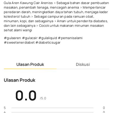
Gula Aren Kawung Cair Areniss > Sebagai bahan dasar pembuatan
masakan, penambah tenaga, mencegah anemia > Memperlancar
peredaran darah, meningkatkan daya tahan tubuh, menjaga kadar
kolesterol tubuh > Sebagai campuran pada ramuan obat,
minuman, kopi, dan sebagainya > Aman untuk penderita diabates,
dan lain sebagainya > Cocok untuk makanan minuman masakan
sehat alami wangi
#gulaaren #gulacair #gulaliquid #pemanisalami
#sweetenerdiabet #diabeticsugar
Ulasan Produk
Diskusi
Ulasan Produk
0.0
/5.0
0
5
0
4