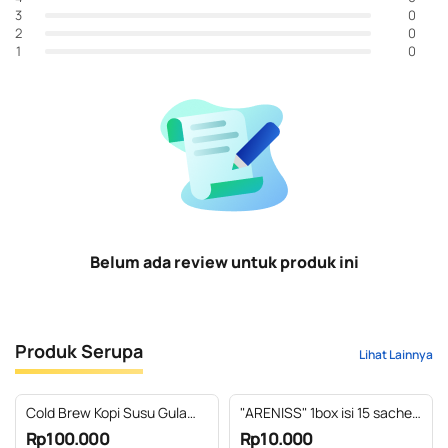
0
3
0
2
0
1
Belum ada review untuk produk ini
Produk Serupa
Lihat Lainnya
Cold Brew Kopi Susu Gula
"ARENISS" 1box isi 15 sachet
Kelapa Awicarita - kemasan
GULA KAWUNG ASLI ~si
Rp100.000
Rp10.000