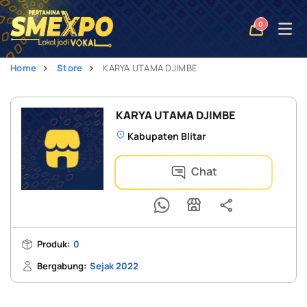
Open
0
naviga
Home
Store
KARYA UTAMA DJIMBE
KARYA UTAMA DJIMBE
Kabupaten Blitar
Chat
Produk:
0
Bergabung:
Sejak 2022