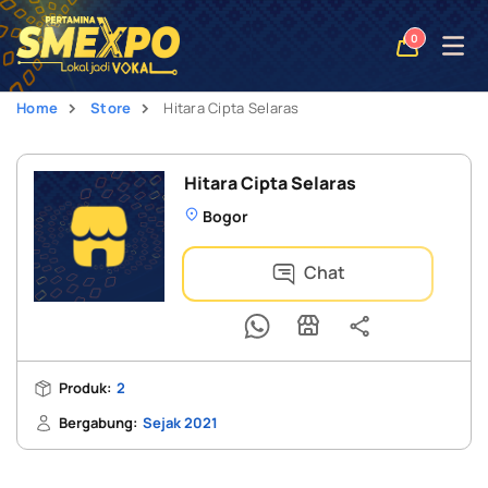
Open
0
naviga
Home
Store
Hitara Cipta Selaras
Hitara Cipta Selaras
Bogor
Chat
Produk:
2
Bergabung:
Sejak 2021