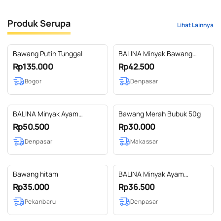
Produk Serupa
Lihat Lainnya
Bawang Putih Tunggal
BALINA Minyak Bawang
250ml Halal Kemasan
Rp135.000
Rp42.500
Stoples Kaca
Bogor
Denpasar
BALINA Minyak Ayam
Bawang Merah Bubuk 50g
Bawang 500ml Halal
Rp50.500
Rp30.000
Kemasan Stoples Plastik
Denpasar
Makassar
Bawang hitam
BALINA Minyak Ayam
Bawang 250ml Halal
Rp35.000
Rp36.500
Kemasan Stoples Kaca
Pekanbaru
Denpasar