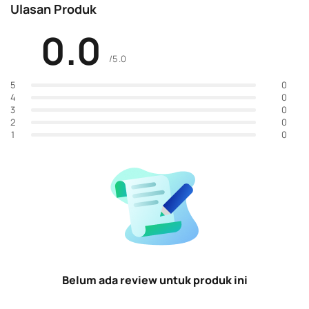
Ulasan Produk
0.0
/5.0
0
5
0
4
0
3
0
2
0
1
Belum ada review untuk produk ini