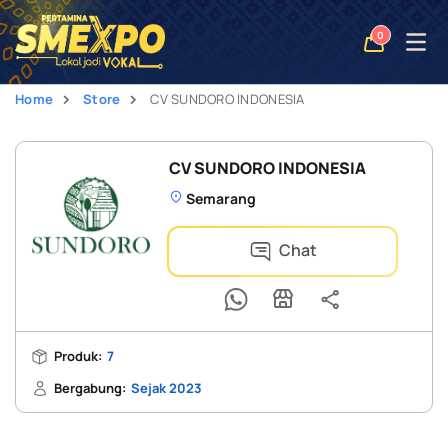
Open
0
naviga
Home
Store
CV SUNDORO INDONESIA
CV SUNDORO INDONESIA
Semarang
Chat
Produk:
7
Bergabung:
Sejak 2023