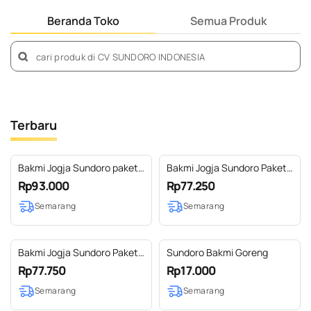
Beranda Toko
Semua Produk
Terbaru
Bakmi Jogja Sundoro paket
Bakmi Jogja Sundoro Paket
Hampers D
hampers C
Rp93.000
Rp77.250
Semarang
Semarang
Bakmi Jogja Sundoro Paket
Sundoro Bakmi Goreng
hampers B
Rp77.750
Rp17.000
Semarang
Semarang