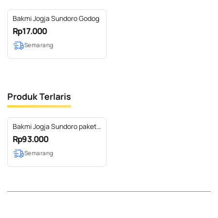
Bakmi Jogja Sundoro Godog
Rp17.000
Semarang
Produk Terlaris
Bakmi Jogja Sundoro paket
Hampers D
Rp93.000
Semarang