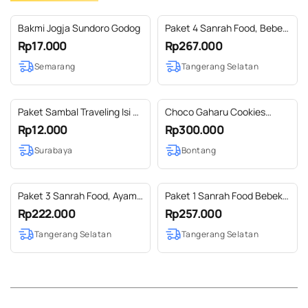
Bakmi Jogja Sundoro Godog
Paket 4 Sanrah Food, Bebek,
Empal Daging Sapi, Tuna
Rp17.000
Rp267.000
Cabe Ijo, Cireng
Semarang
Tangerang Selatan
Paket Sambal Traveling Isi 4
Choco Gaharu Cookies
Varian Mini Sachetc
Hampers
Rp12.000
Rp300.000
Surabaya
Bontang
Paket 3 Sanrah Food, Ayam,
Paket 1 Sanrah Food Bebek,
Empal Daging Sapi, Cireng
Ayam, Paru Pedas, Cireng
Rp222.000
Rp257.000
Tangerang Selatan
Tangerang Selatan