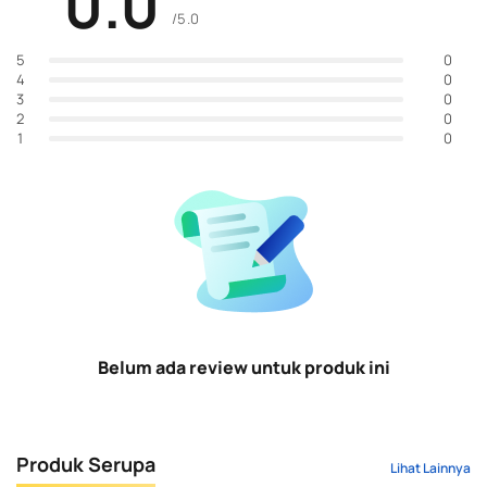
0.0
/5.0
0
5
0
4
0
3
0
2
0
1
Belum ada review untuk produk ini
Produk Serupa
Lihat Lainnya