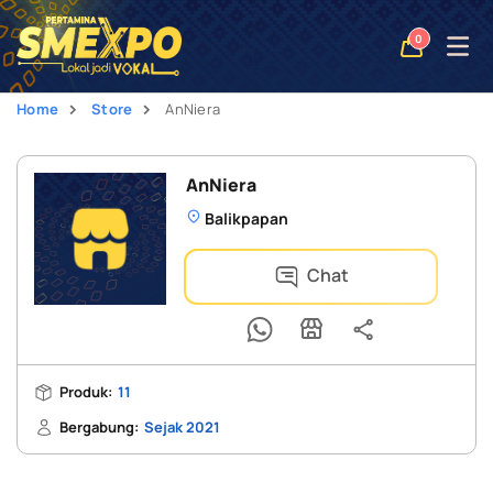
Open
0
naviga
Home
Store
AnNiera
AnNiera
Balikpapan
Chat
Produk:
11
Bergabung:
Sejak 2021