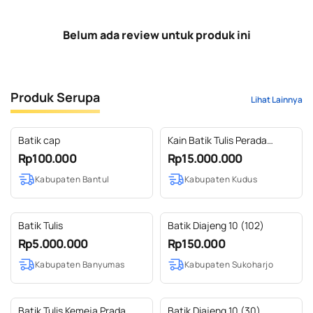
Belum ada review untuk produk ini
Produk Serupa
Lihat Lainnya
Batik cap
Kain Batik Tulis Perada
Sarimbit
Rp100.000
Rp15.000.000
Kabupaten Bantul
Kabupaten Kudus
Batik Tulis
Batik Diajeng 10 (102)
Rp5.000.000
Rp150.000
Kabupaten Banyumas
Kabupaten Sukoharjo
Batik Tulis Kemeja Prada
Batik Diajeng 10 (30)