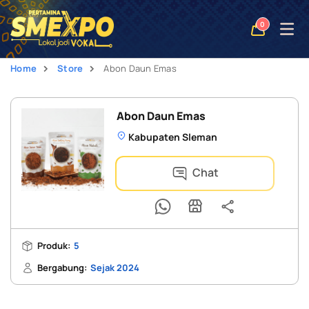
Open
0
naviga
Home
Store
Abon Daun Emas
Abon Daun Emas
Kabupaten Sleman
Chat
Produk:
5
Bergabung:
Sejak 2024