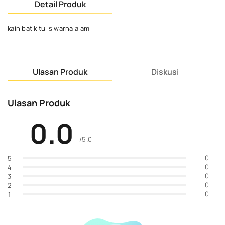
Detail Produk
kain batik tulis warna alam
Ulasan Produk
Diskusi
Ulasan Produk
0.0
/5.0
0
5
0
4
0
3
0
2
0
1