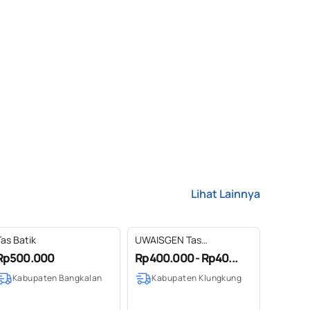
Lihat Lainnya
Tas Batik
UWAISGEN Tas
Selempang Goni Endek
Rp500.000
Rp400.000 - Rp40...
Etnik Bali Handmade Eva
Kabupaten Bangkalan
Kabupaten Klungkung
Slingbag