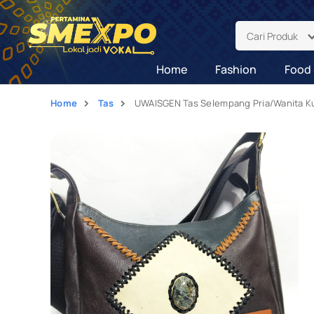
Cari Produk
Home
Fashion
Food 
Home
Tas
UWAISGEN Tas Selempang Pria/Wanita Kul