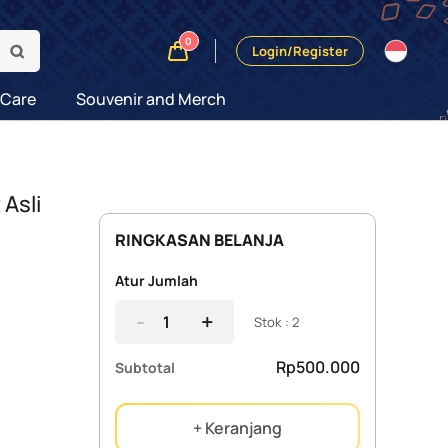
0
Login/Register
 Care
Souvenir and Merch
Asli
RINGKASAN BELANJA
Atur Jumlah
-
+
Stok : 2
Rp500.000
Subtotal
+ Keranjang