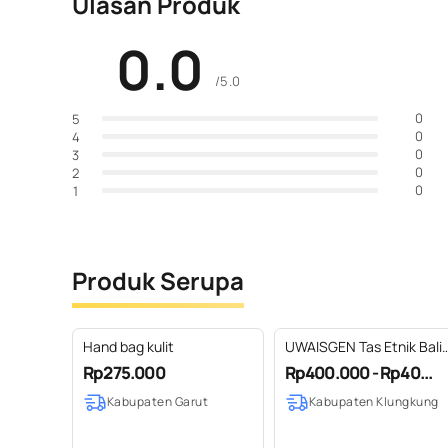
Ulasan Produk
0.0
/5.0
0
5
0
4
0
3
0
2
0
1
Produk Serupa
Hand bag kulit
UWAISGEN Tas Etnik Bali
Denish Backpack Goni Ta
Rp275.000
Rp400.000 - Rp40...
Punggung Tas Ransel
Kabupaten Garut
Kabupaten Klungkung
Unisex Handmade