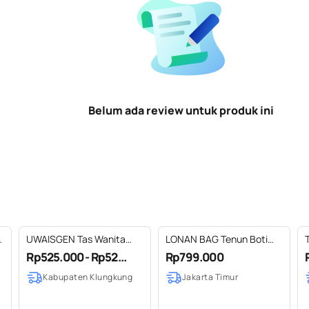
Belum ada review untuk produk ini
UWAISGEN Tas Wanita
LONAN BAG Tenun Boti
s
Goni Tenun Endek Etnik
Mix Kulit Sapi Asli
Rp525.000 - Rp52...
Rp799.000
Bali Handmade Fyra Bag
Kabupaten Klungkung
Jakarta Timur