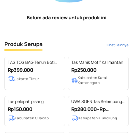
Belum ada review untuk produk ini
Produk Serupa
Lihat Lainnya
TAS TOS BAG Tenun Boti
Tas Manik Motif Kalimantan
Mix Goni dan Kulit Sapi Asli
Rp399.000
Rp250.000
Kabupaten Kutai
Jakarta Timur
Kartanegara
Tas pelepah pisang
UWAISGEN Tas Selempang
Wanita Goni Endek Etnik Bali
Rp150.000
Rp280.000 - Rp...
Handmade Viktoria Slingbag
Kabupaten Cilacap
Kabupaten Klungkung