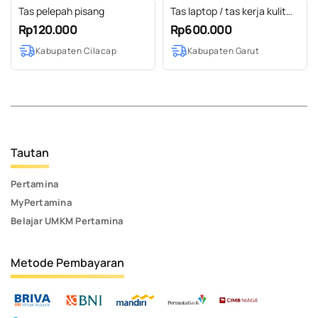
Tas pelepah pisang
Tas laptop / tas kerja kulit
sapi
Rp120.000
Rp600.000
Kabupaten Cilacap
Kabupaten Garut
Tautan
Pertamina
MyPertamina
Belajar UMKM Pertamina
Metode Pembayaran