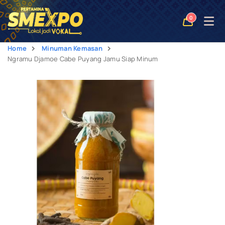
Open
0
naviga
Home
Minuman Kemasan
Ngramu Djamoe Cabe Puyang Jamu Siap Minum