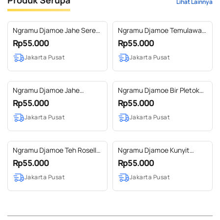
Lihat Lainnya
Ngramu Djamoe Jahe Sereh
Ngramu Djamoe Temulawak
Jamu Siap Minum
Jamu Siap Minum
Rp55.000
Rp55.000
Jakarta Pusat
Jakarta Pusat
Ngramu Djamoe Jahe
Ngramu Djamoe Bir Pletok
Pandan Jamu Siap Minum
Siap Minum
Rp55.000
Rp55.000
Jakarta Pusat
Jakarta Pusat
Ngramu Djamoe Teh Rosella
Ngramu Djamoe Kunyit
Siap Minum
Asem Jamu Siap Minum
Rp55.000
Rp55.000
Jakarta Pusat
Jakarta Pusat