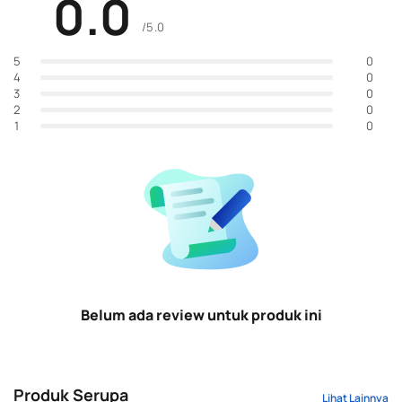
0.0
/5.0
0
5
0
4
0
3
0
2
0
1
Belum ada review untuk produk ini
Produk Serupa
Lihat Lainnya