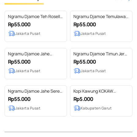
Ngramu Djamoe Teh Rosella
Ngramu Djamoe Temulawak
Siap Minum
Jamu Siap Minum
Rp55.000
Rp55.000
Jakarta Pusat
Jakarta Pusat
Ngramu Djamoe Jahe
Ngramu Djamoe Timun Jeruk
Pandan Jamu Siap Minum
Siap Minum
Rp55.000
Rp55.000
Jakarta Pusat
Jakarta Pusat
Ngramu Djamoe Jahe Sereh
Kopi Kawung KOKAW
Jamu Siap Minum
SACHET Kopi Blend Arabica
Rp55.000
Rp5.000
Robusta dengan Gula
Jakarta Pusat
Kabupaten Garut
Kawung Asli 15gr siap seduh