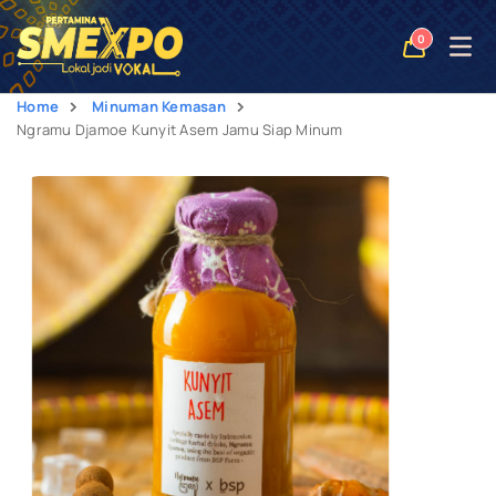
Open
0
naviga
Home
Minuman Kemasan
Ngramu Djamoe Kunyit Asem Jamu Siap Minum