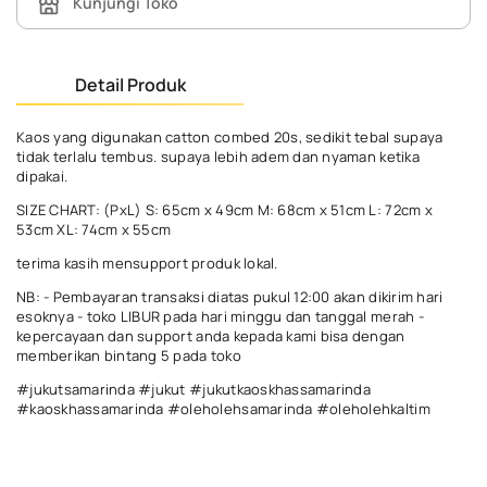
Kunjungi Toko
Detail Produk
Kaos yang digunakan catton combed 20s, sedikit tebal supaya
tidak terlalu tembus. supaya lebih adem dan nyaman ketika
dipakai.
SIZE CHART: (PxL) S: 65cm x 49cm M: 68cm x 51cm L: 72cm x
53cm XL: 74cm x 55cm
terima kasih mensupport produk lokal.
NB: - Pembayaran transaksi diatas pukul 12:00 akan dikirim hari
esoknya - toko LIBUR pada hari minggu dan tanggal merah -
kepercayaan dan support anda kepada kami bisa dengan
memberikan bintang 5 pada toko
#jukutsamarinda #jukut #jukutkaoskhassamarinda
#kaoskhassamarinda #oleholehsamarinda #oleholehkaltim