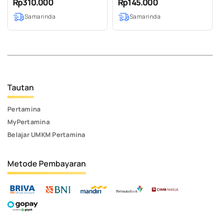
Rp310.000
Rp145.000
LENGAN PENDEK SIZE M
samarinda khas kaltim
Samarinda
Samarinda
Tautan
Pertamina
MyPertamina
Belajar UMKM Pertamina
Metode Pembayaran