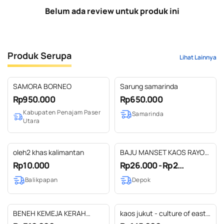
Belum ada review untuk produk ini
Produk Serupa
Lihat Lainnya
SAMORA BORNEO
Sarung samarinda
Rp950.000
Rp650.000
Kabupaten Penajam Paser
Samarinda
Utara
oleh2 khas kalimantan
BAJU MANSET KAOS RAYON
KATUN SOFT UKURAN
Rp10.000
Rp26.000 - Rp2...
JUMBO & STANDAR
Balikpapan
Depok
BENEH KEMEJA KERAH
kaos jukut - culture of east
KOKO SARUNG SAMARINDA
borneo kaos oleh oleh