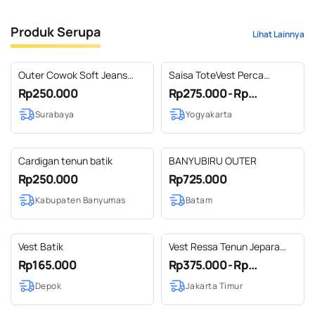
Produk Serupa
Lihat Lainnya
Outer Cowok Soft Jeans
Saisa ToteVest Perca
Kombinasi (01)
Totebag + Rompi Wanita
Rp250.000
Rp275.000 - Rp...
Batik Jumputan mix Tenun
Surabaya
Yogyakarta
Lurik by Dea Modis
Jumputan
Cardigan tenun batik
BANYUBIRU OUTER
Rp250.000
Rp725.000
Kabupaten Banyumas
Batam
Vest Batik
Vest Ressa Tenun Jepara
Fira Kuning Outer Tenun
Rp165.000
Rp375.000 - Rp...
Modern
Depok
Jakarta Timur