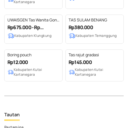
Kartanegara
UWAISGEN Tas Wanita Goni
TAS SULAM BENANG
Endek Etnik Bali Handmade
Rp675.000 - Rp...
Rp380.000
Amara Bag
Kabupaten Klungkung
Kabupaten Temanggung
Boring pouch
Tas rajut gradasi
Rp12.000
Rp145.000
Kabupaten Kutai
Kabupaten Kutai
Kartanegara
Kartanegara
Tautan
Pertamina