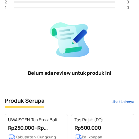
0
2
0
1
Belum ada review untuk produk ini
Produk Serupa
Lihat Lainnya
UWAISGEN Tas Etnik Bali
Tas Rajut (PO)
Agastya Slingbag Tas
Rp250.000 - Rp...
Rp500.000
Selempang Handmade
Kabupaten Klungkung
Balikpapan