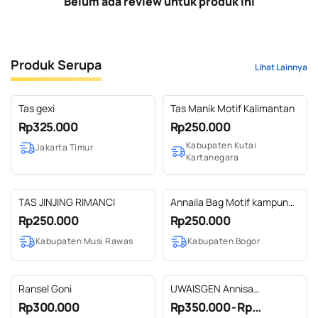
Belum ada review untuk produk ini
Produk Serupa
Lihat Lainnya
Tas gexi
Tas Manik Motif Kalimantan
Rp325.000
Rp250.000
Kabupaten Kutai
Jakarta Timur
Kartanegara
TAS JINJING RIMANCI
Annaila Bag Motif kampung
Urug
Rp250.000
Rp250.000
Kabupaten Musi Rawas
Kabupaten Bogor
Ransel Goni
UWAISGEN Annisa
Pouchbag Tali Goni Blanket
Rp300.000
Rp350.000 - Rp...
Etnik Bali Handmade