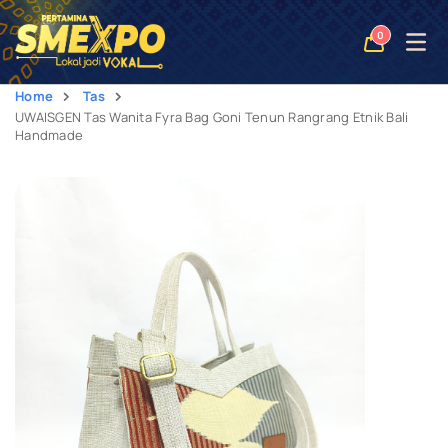
Open
0
naviga
Home
Tas
UWAISGEN Tas Wanita Fyra Bag Goni Tenun Rangrang Etnik Bali
Handmade