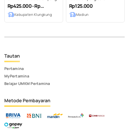
Wanita Basma Bag Goni
Rp425.000 - Rp...
Rp125.000
Tenun Endek Etnik Bali
Kabupaten Klungkung
Madiun
Handmade
Tautan
Pertamina
MyPertamina
Belajar UMKM Pertamina
Metode Pembayaran