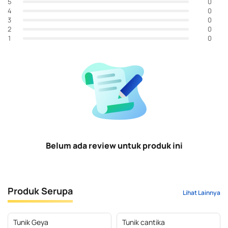
0
5
0
4
0
3
0
2
0
1
Belum ada review untuk produk ini
Produk Serupa
Lihat Lainnya
Tunik Geya
Tunik cantika