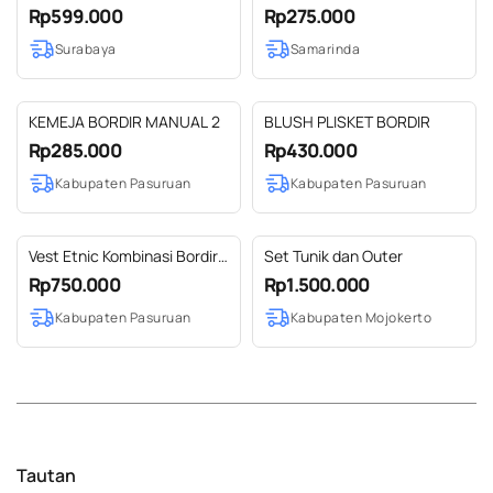
Rp599.000
Rp275.000
Surabaya
Samarinda
KEMEJA BORDIR MANUAL 2
BLUSH PLISKET BORDIR
Rp285.000
Rp430.000
Kabupaten Pasuruan
Kabupaten Pasuruan
Vest Etnic Kombinasi Bordir
Set Tunik dan Outer
Ekslusif Tradisional
Rp750.000
Rp1.500.000
Handmade Dengan Tenun
Kabupaten Pasuruan
Kabupaten Mojokerto
dan Lurik 6
Tautan