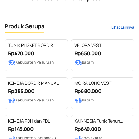
Produk Serupa
Lihat Lainnya
TUNIK PLISKET BORDIR 1
VELORA VEST
Rp470.000
Rp650.000
Kabupaten Pasuruan
Batam
KEMEJA BORDIR MANUAL
MOIRA LONG VEST
Rp285.000
Rp680.000
Kabupaten Pasuruan
Batam
KEMEJA PDH dan PDL
KAINNESIA Tunik Tenun
Wanita Seraya Series Fit to L
Rp145.000
Rp649.000
Kabupaten Indramayu
Yogyakarta