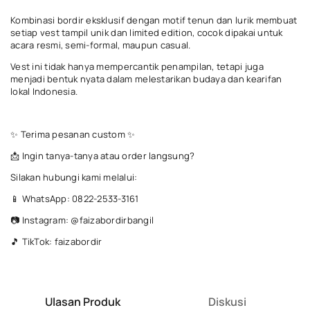
Kombinasi bordir eksklusif dengan motif tenun dan lurik membuat
setiap vest tampil unik dan limited edition, cocok dipakai untuk
acara resmi, semi-formal, maupun casual.
Vest ini tidak hanya mempercantik penampilan, tetapi juga
menjadi bentuk nyata dalam melestarikan budaya dan kearifan
lokal Indonesia.
✨ Terima pesanan custom ✨
📩 Ingin tanya-tanya atau order langsung?
Silakan hubungi kami melalui:
📱 WhatsApp: 0822-2533-3161
📷 Instagram: @faizabordirbangil
🎵 TikTok: faizabordir
Ulasan Produk
Diskusi