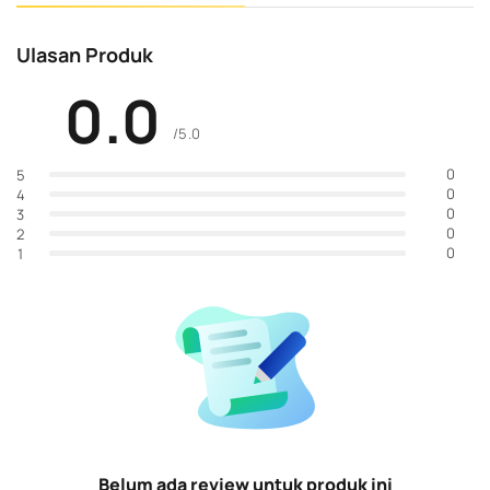
Ulasan Produk
0.0
/5.0
0
5
0
4
0
3
0
2
0
1
Belum ada review untuk produk ini