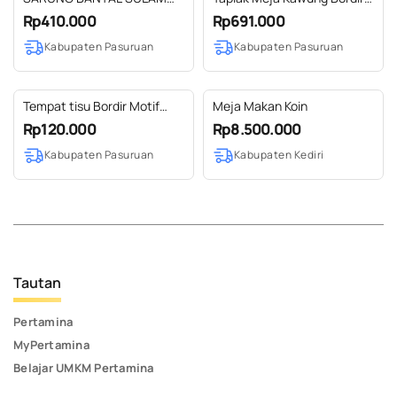
BUNGA MODIFIKASI RAJUT
2,5 M
Rp410.000
Rp691.000
45 X 45 CM
Kabupaten Pasuruan
Kabupaten Pasuruan
Tempat tisu Bordir Motif
Meja Makan Koin
Kawung
Rp120.000
Rp8.500.000
Kabupaten Pasuruan
Kabupaten Kediri
Tautan
Pertamina
MyPertamina
Belajar UMKM Pertamina