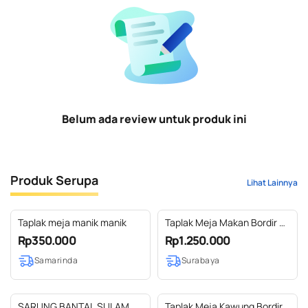
Belum ada review untuk produk ini
Produk Serupa
Lihat Lainnya
Taplak meja manik manik
Taplak Meja Makan Bordir 8
Kursi
Rp350.000
Rp1.250.000
Samarinda
Surabaya
SARUNG BANTAL SULAM
Taplak Meja Kawung Bordir