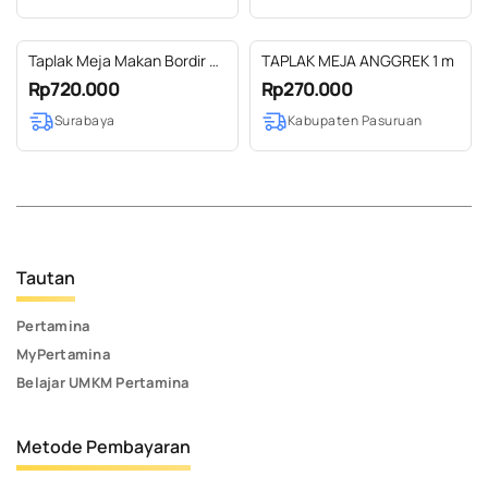
Taplak Meja Makan Bordir 4
TAPLAK MEJA ANGGREK 1 m
Kursi
Rp720.000
Rp270.000
Surabaya
Kabupaten Pasuruan
Tautan
Pertamina
MyPertamina
Belajar UMKM Pertamina
Metode Pembayaran