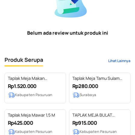
Belum ada review untuk produk ini
Produk Serupa
Lihat Lainnya
Taplak Meja Makan
Taplak Meja Tamu Sulam
Geometris 220 X 140
Maroon
Rp1.520.000
Rp280.000
Kabupaten Pasuruan
Surabaya
Taplak Meja Mawar 1,5 M
TAPLAK MEJA BULAT
MAWAR UK 1 M
Rp425.000
Rp915.000
Kabupaten Pasuruan
Kabupaten Pasuruan