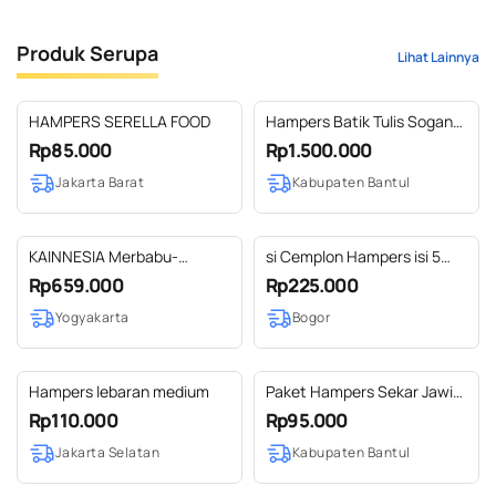
Produk Serupa
Lihat Lainnya
HAMPERS SERELLA FOOD
Hampers Batik Tulis Sogan
Jogja
Rp85.000
Rp1.500.000
Jakarta Barat
Kabupaten Bantul
KAINNESIA Merbabu-
si Cemplon Hampers isi 5
Souvenir Hampers
pouch All Varian
Rp659.000
Rp225.000
Pernikahan Birthday Gift
Yogyakarta
Bogor
Graduation Gift Birthday
Hampers Custom
Hampers lebaran medium
Paket Hampers Sekar Jawi
04
Rp110.000
Rp95.000
Jakarta Selatan
Kabupaten Bantul