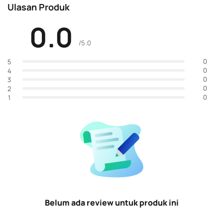
Ulasan Produk
0.0
/5.0
0
5
0
4
0
3
0
2
0
1
Belum ada review untuk produk ini