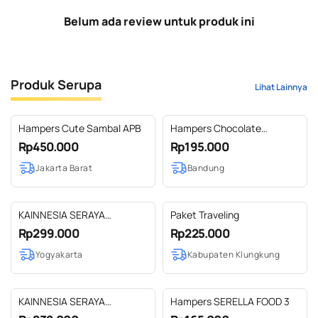
Belum ada review untuk produk ini
Produk Serupa
Lihat Lainnya
Hampers Cute Sambal APB
Hampers Chocolate
Lebaran - Paket Purun
Rp450.000
Rp195.000
Mones
Jakarta Barat
Bandung
KAINNESIA SERAYA
Paket Traveling
HAMPERS SADDAM -
Rp299.000
Rp225.000
HAMPERS LEBARAN -
Yogyakarta
Kabupaten Klungkung
PARCEL RAMADHAN
KAINNESIA SERAYA
Hampers SERELLA FOOD 3
HAMPERS SAFA - HAMPERS