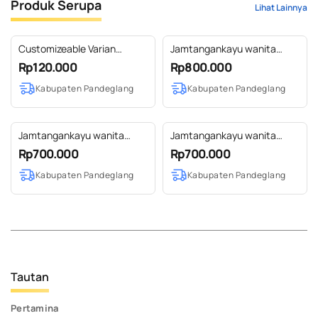
Produk Serupa
Lihat Lainnya
Customizeable Varian
Jamtangankayu wanita
Lanyard Kayu Jati dan Maple
Balin Sono
Rp120.000
Rp800.000
Kabupaten Pandeglang
Kabupaten Pandeglang
Jamtangankayu wanita
Jamtangankayu wanita
Balin Jati
Balin Maple
Rp700.000
Rp700.000
Kabupaten Pandeglang
Kabupaten Pandeglang
Tautan
Pertamina