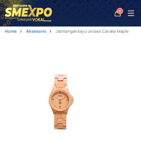
Open
0
naviga
Home
Aksesoris
Jamtangankayu unisex Caraka Maple