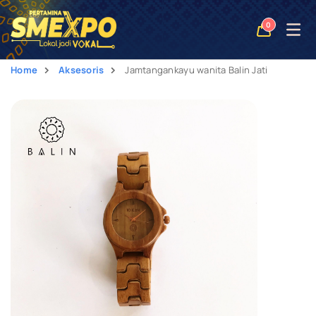
Open
0
naviga
Home
Aksesoris
Jamtangankayu wanita Balin Jati