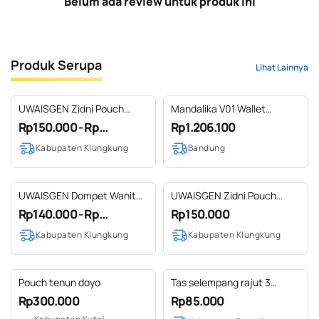
Belum ada review untuk produk ini
Produk Serupa
Lihat Lainnya
UWAISGEN Zidni Pouch
Mandalika V01 Wallet
Suede Endek Etnik Bali
Handmade Cabaco
Rp150.000 - Rp...
Rp1.206.100
Handmade
Kabupaten Klungkung
Bandung
UWAISGEN Dompet Wanit
UWAISGEN Zidni Pouch
Kain Songket Etnik Bali
Kanvas Endek Etnik Bali
Rp140.000 - Rp...
Rp150.000
Handmade Dompet Cala
Handmade
Kabupaten Klungkung
Kabupaten Klungkung
Pouch tenun doyo
Tas selempang rajut 3
kantong
Rp300.000
Rp85.000