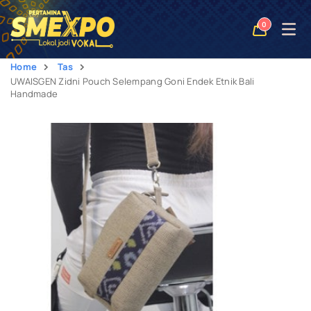
Open
0
naviga
Home
Tas
UWAISGEN Zidni Pouch Selempang Goni Endek Etnik Bali
Handmade