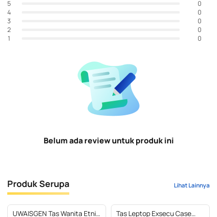
0
5
0
4
0
3
0
2
0
1
Belum ada review untuk produk ini
Produk Serupa
Lihat Lainnya
UWAISGEN Tas Wanita Etnik
Tas Leptop Exsecu Case