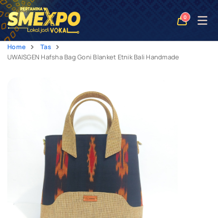
Open
0
naviga
Home
Tas
UWAISGEN Hafsha Bag Goni Blanket Etnik Bali Handmade