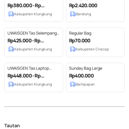
Bali Tenun Rangrang Tas
Handmade Cabaco
Rp380.000 - Rp...
Rp2.420.000
Handmade Ayra Bag
Kabupaten Klungkung
Bandung
UWAISGEN Tas Selempang
Regular Bag
Wanita Basma Bag Goni
Rp425.000 - Rp...
Rp70.000
Tenun Endek Etnik Bali
Kabupaten Klungkung
Kabupaten Cilacap
Handmade
UWAISGEN Tas Laptop
Sunday Bag Large
Anvlope Jinjing Tenun
Rp448.000 - Rp...
Rp400.000
Rangrang Etnik Bali
Kabupaten Klungkung
Balikpapan
Handmade
Tautan