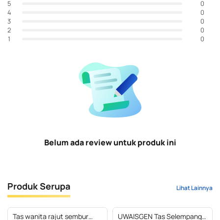
0
5
0
4
0
3
0
2
0
1
Belum ada review untuk produk ini
Produk Serupa
Lihat Lainnya
Tas wanita rajut sembur
UWAISGEN Tas Selempang