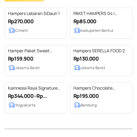
Hampers Lebaran SiDaun 1
PAKET HAMPERS 04 |
MINUMAN CANGKIR
Rp270.000
Rp85.000
Cimahi
Kabupaten Bantul
Hamper Paket Sweet
Hampers SERELLA FOOD 2
Cangcomak
Rp159.900
Rp130.000
Jakarta Barat
Jakarta Barat
Kainnesia Raya Signature
Hampers Chocolate
Hampers Rectangle Medium
Lebaran - Paket Kaleng
Rp344.000 - Rp...
Rp195.000
- Qalba Hampers Islami
Mones
Yogyakarta
Bandung
Series - Hampers Lebaran