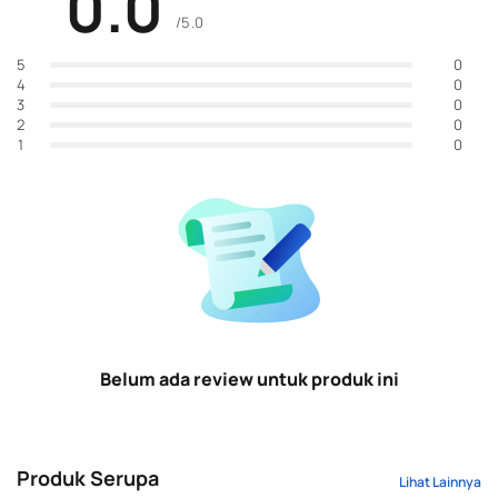
0.0
/5.0
0
5
0
4
0
3
0
2
0
1
Belum ada review untuk produk ini
Produk Serupa
Lihat Lainnya