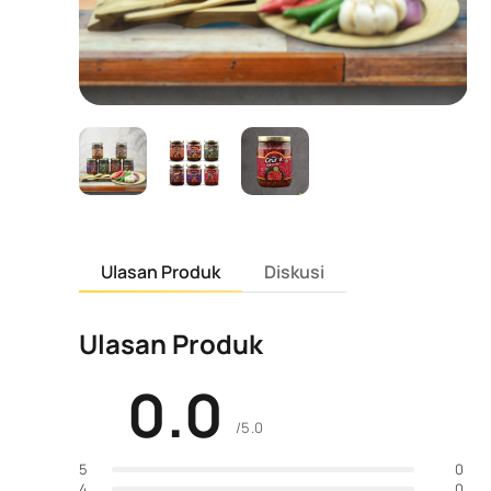
Ulasan Produk
Diskusi
Ulasan Produk
0.0
/5.0
0
5
0
4