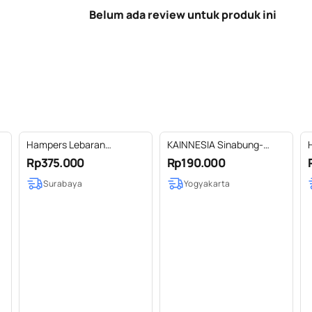
Belum ada review untuk produk ini
Hampers Lebaran
KAINNESIA Sinabung-
Premium-Kareem Package
Souvenir Hampers
Rp375.000
Rp190.000
Pernikahan Birthday Gift
Surabaya
Yogyakarta
Graduation Gift Birthday
Hampers Custom