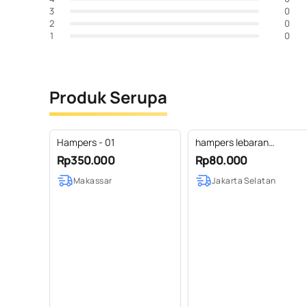
0
3
0
2
0
1
Produk Serupa
Hampers - 01
hampers lebaran
ekonomis
Rp350.000
Rp80.000
Makassar
Jakarta Selatan