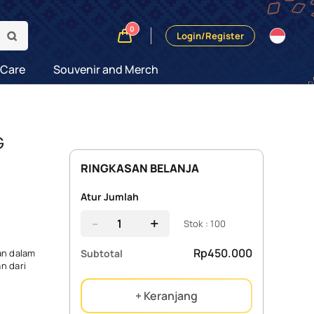
0
Login/Register
 Care
Souvenir and Merch
G
RINGKASAN BELANJA
Atur Jumlah
-
+
Stok : 100
Rp450.000
Subtotal
an dalam
n dari
+ Keranjang