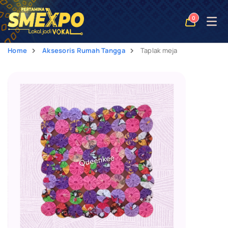
Open
0
naviga
Home
Aksesoris Rumah Tangga
Taplak meja