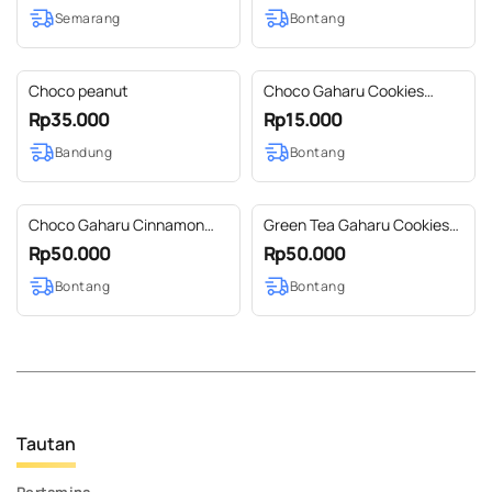
Semarang
Bontang
Choco peanut
Choco Gaharu Cookies
@75g
Rp35.000
Rp15.000
Bandung
Bontang
Choco Gaharu Cinnamon
Green Tea Gaharu Cookies
Cookies @kemasan Toples
@kemasan Toples
Rp50.000
Rp50.000
Bontang
Bontang
Tautan