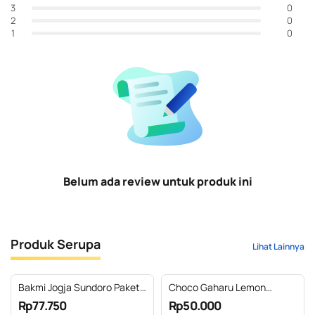
0
3
0
2
0
1
Belum ada review untuk produk ini
Produk Serupa
Lihat Lainnya
Bakmi Jogja Sundoro Paket
Choco Gaharu Lemon
hampers B
Cookies @kemasan Toples
Rp77.750
Rp50.000