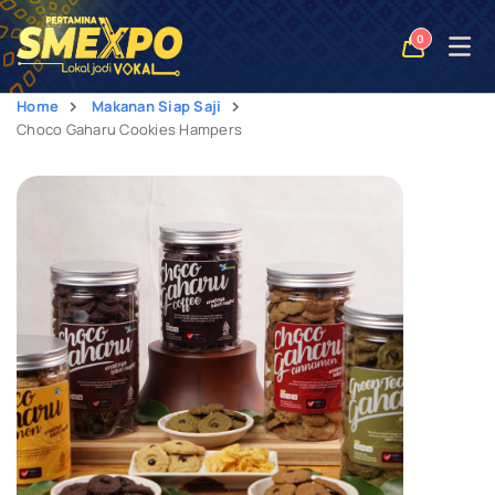
Open
0
naviga
Home
Makanan Siap Saji
Choco Gaharu Cookies Hampers