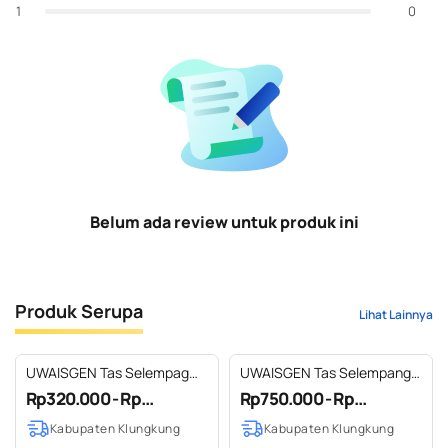
0
1
Belum ada review untuk produk ini
Produk Serupa
Lihat Lainnya
UWAISGEN Tas Selempag
UWAISGEN Tas Selempang
Pedro Full Goni Etnik Bali
Pria/Wanita Kulit Asli Boho
Rp320.000 - Rp...
Rp750.000 - Rp...
Handmade
Caspian Bag
Kabupaten Klungkung
Kabupaten Klungkung