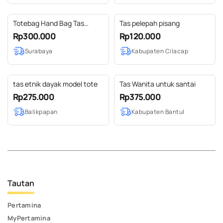
Totebag Hand Bag Tas
Tas pelepah pisang
Sulam Kombinasi Patchwork
Rp300.000
Rp120.000
E
Surabaya
Kabupaten Cilacap
tas etnik dayak model tote
Tas Wanita untuk santai
Rp275.000
Rp375.000
Balikpapan
Kabupaten Bantul
Tautan
Pertamina
MyPertamina