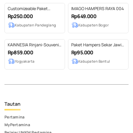
Customizeable Paket
IMAGO HAMPERS RAYA 004
Hampers 3
Rp250.000
Rp649.000
Kabupaten Pandeglang
Kabupaten Bogor
KAINNESIA Rinjani-Souvenir
Paket Hampers Sekar Jawi
Hampers Pernikahan
04
Rp859.000
Rp95.000
Birthday Gift Graduation
Yogyakarta
Kabupaten Bantul
Gift Birthday Hampers
Custom
Tautan
Pertamina
MyPertamina
Belajar UMKM Pertamina