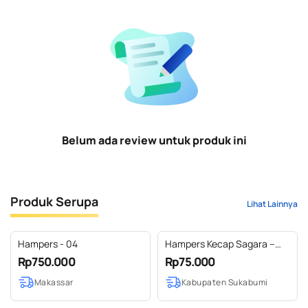
Belum ada review untuk produk ini
Produk Serupa
Lihat Lainnya
Hampers - 04
Hampers Kecap Sagara –
Gift Set Kecap Premium
Rp750.000
Rp75.000
(Manis & Asin 300 ml)
Makassar
Kabupaten Sukabumi