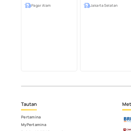
Pagar Alam
Jakarta Selatan
Tautan
Met
Pertamina
MyPertamina