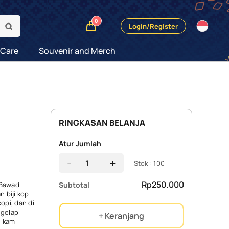
0
Login/Register
 Care
Souvenir and Merch
RINGKASAN BELANJA
Atur Jumlah
-
+
Stok : 100
Rp250.000
Subtotal
 Bawadi
 biji kopi
opi, dan di
 gelap
+ Keranjang
g kami