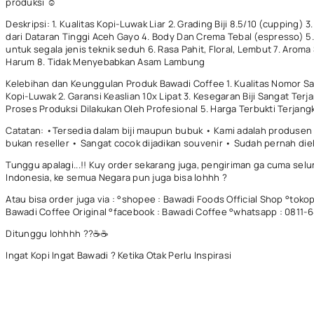
produksi ☺
Deskripsi: 1. Kualitas Kopi-Luwak Liar 2. Grading Biji 8.5/10 (cupping) 3
dari Dataran Tinggi Aceh Gayo 4. Body Dan Crema Tebal (espresso) 5
untuk segala jenis teknik seduh 6. Rasa Pahit, Floral, Lembut 7. Aroma
Harum 8. Tidak Menyebabkan Asam Lambung
Kelebihan dan Keunggulan Produk Bawadi Coffee 1. Kualitas Nomor S
Kopi-Luwak 2. Garansi Keaslian 10x Lipat 3. Kesegaran Biji Sangat Terja
Proses Produksi Dilakukan Oleh Profesional 5. Harga Terbukti Terjang
Catatan: •Tersedia dalam biji maupun bubuk • Kami adalah produsen
bukan reseller • Sangat cocok dijadikan souvenir • Sudah pernah di
Tunggu apalagi...!! Kuy order sekarang juga, pengiriman ga cuma selu
Indonesia, ke semua Negara pun juga bisa lohhh ?
Atau bisa order juga via : °shopee : Bawadi Foods Official Shop °tokop
Bawadi Coffee Original °facebook : Bawadi Coffee °whatsapp : 0811
Ditunggu lohhhh ??☕☕
Ingat Kopi Ingat Bawadi ? Ketika Otak Perlu Inspirasi