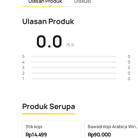
Ulasan Produk
Diskusi
Ulasan Produk
0.0
/5.0
0
5
0
4
0
3
0
2
0
1
Produk Serupa
Stik kopi
Bawadi Kopi Arabica Wine
Coffee 200g
Rp14.499
Rp90.000