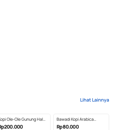
Lihat Lainnya
Kopi Ole-Ole Gunung Halu |
Bawadi Kopi Arabica
Arabica Specialty
Specialty 200g
Rp200.000
Rp80.000