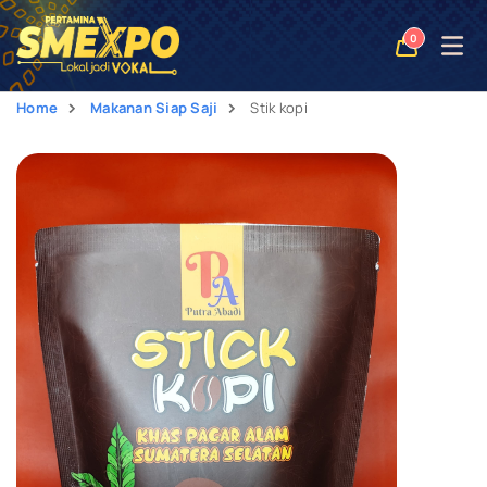
Open
0
naviga
Home
Makanan Siap Saji
Stik kopi