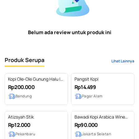
Belum ada review untuk produk ini
Produk Serupa
Lihat Lainnya
Kopi Ole-Ole Gunung Halu |
Pangsit Kopi
Arabica Specialty
Rp200.000
Rp14.499
Bandung
Pagar Alam
Atizsyah Stik
Bawadi Kopi Arabica Wine
Coffee 200g
Rp12.000
Rp90.000
Pekanbaru
Jakarta Selatan