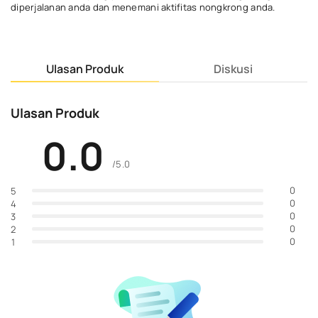
diperjalanan anda dan menemani aktifitas nongkrong anda.
Ulasan Produk
Diskusi
Ulasan Produk
0.0
/5.0
0
5
0
4
0
3
0
2
0
1